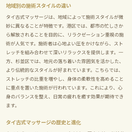
地域別の施術スタイルの違い
タイ古式マッサージで心からリラックスできる
理由
タイ古式マッサージは、地域によって施術スタイルが微
妙に異なることが特徴です。港区では、都市の忙しさか
施術環境がもたらす心の安らぎ
ら解放されることを目的に、リラクゼーション重視の施
セラピストの技術とホスピタリティ
術が人気です。施術者は心地よい圧をかけながら、スト
音と香りが呼び覚ますリラクゼーション
レッチを組み合わせて深いリラックスを提供します。一
タイ古式マッサージにおける瞑想の役割
方、杉並区では、地元の落ち着いた雰囲気を活かした、
心地よい時間を演出する空間作り
より伝統的なスタイルが好まれています。こちらでは、
施術前後のリラックス法のすすめ
ストレッチの比重を増やし、身体の柔軟性を高めること
杉並区で受けるタイ古式マッサージのおすすめ
に重点を置いた施術が行われています。これにより、心
ポイント
身のバランスを整え、日常の疲れを癒す効果が期待でき
ます。
杉並区の隠れ家的な施術店紹介
地元で愛される理由を探る
タイ古式マッサージの歴史と進化
初めての施術でも安心のサポート体制