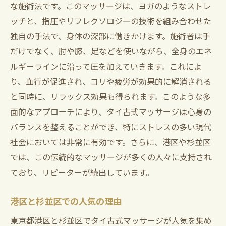
ストレス解消に役立つ施術の流れ
な施術法です。このマッサージは、ヨガのようなストレ
ッチと、指圧やリフレクソロジーの技術を組み合わせた
体内エネルギーの流れを改善する方法
独自の手法で、身体の深部に働きかけます。施術者は手
免疫力を高めるマッサージの秘密
だけでなく、肘や膝、足などを使いながら、全身のエネ
心の健康をサポートする技術
ルギーラインに沿って圧を加えていきます。これによ
タイ古式マッサージの科学的な効果
り、血行が促進され、コリや疲労が効果的に解消される
ストレス解消に最適なタイ古式マッサージの施
と同時に、リラックス効果も得られます。このような多
術法
面的なアプローチにより、タイ古式マッサージは心身の
施術前のリラックス準備
バランスを整えることができ、特にストレスの多い現代
プロが教える自宅でできる簡単ストレッチ
社会においては非常に有効です。さらに、港区や杉並区
アロマオイルの選び方と効果
では、この伝統的なマッサージが多くの人々に支持され
ており、リピーターが続出しています。
ストレッチと指圧の組み合わせ
深呼吸を取り入れた施術法
港区と杉並区での人気の理由
施術後の効果を最大化するために
東京都港区と杉並区でタイ古式マッサージが人気を集め
港区で体験する本格タイ古式マッサージの魅力