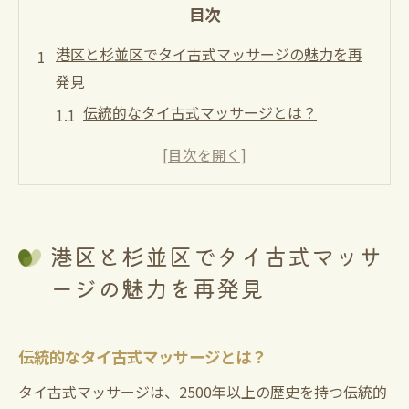
目次
港区と杉並区でタイ古式マッサージの魅力を再
発見
伝統的なタイ古式マッサージとは？
港区と杉並区での人気の理由
地域別の施術スタイルの違い
タイ古式マッサージの歴史と進化
リピーター続出！港区と杉並区のお客様の
港区と杉並区でタイ古式マッサ
声
ージの魅力を再発見
日常に取り入れるためのヒント
心身のバランスを整えるタイ古式マッサージの
効果
伝統的なタイ古式マッサージとは？
深いリラクゼーションをもたらす理由
タイ古式マッサージは、2500年以上の歴史を持つ伝統的