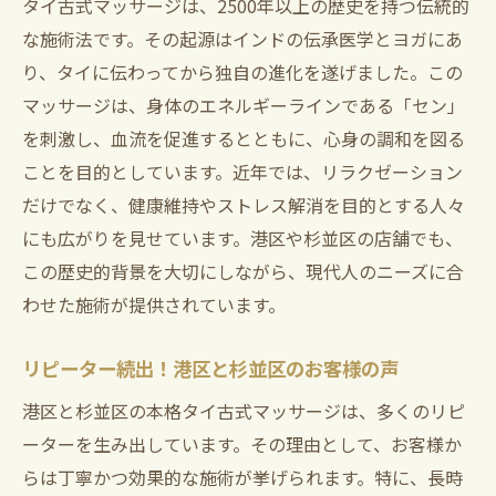
タイ古式マッサージは、2500年以上の歴史を持つ伝統的
口コミで評判の施術体験
な施術法です。その起源はインドの伝承医学とヨガにあ
杉並区の特色を活かした施術内容
り、タイに伝わってから独自の進化を遂げました。この
地域特有のサービスと魅力
マッサージは、身体のエネルギーラインである「セン」
心と体をリフレッシュするタイ古式マッサージ
を刺激し、血流を促進するとともに、心身の調和を図る
の魅力
ことを目的としています。近年では、リラクゼーション
心と体の調和をもたらす秘訣
だけでなく、健康維持やストレス解消を目的とする人々
エネルギッシュな毎日を過ごすために
にも広がりを見せています。港区や杉並区の店舗でも、
この歴史的背景を大切にしながら、現代人のニーズに合
施術がもたらす幸福感の理由
わせた施術が提供されています。
体験者が語る心の変化
心と体を再生するための施術効果
リピーター続出！港区と杉並区のお客様の声
継続することで得られるメリット
港区と杉並区の本格タイ古式マッサージは、多くのリピ
ーターを生み出しています。その理由として、お客様か
らは丁寧かつ効果的な施術が挙げられます。特に、長時