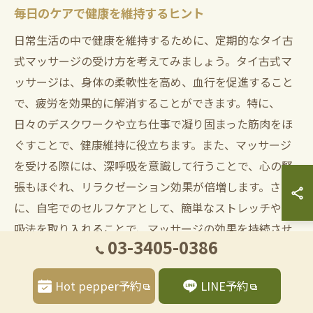
毎日のケアで健康を維持するヒント
日常生活の中で健康を維持するために、定期的なタイ古
式マッサージの受け方を考えてみましょう。タイ古式マ
ッサージは、身体の柔軟性を高め、血行を促進すること
で、疲労を効果的に解消することができます。特に、
日々のデスクワークや立ち仕事で凝り固まった筋肉をほ
ぐすことで、健康維持に役立ちます。また、マッサージ
を受ける際には、深呼吸を意識して行うことで、心の緊
張もほぐれ、リラクゼーション効果が倍増します。さら
に、自宅でのセルフケアとして、簡単なストレッチや呼
吸法を取り入れることで、マッサージの効果を持続させ
03-3405-0386
ることができます。これらの習慣を続けることで、心身
のバランスを整え、より健やかな生活を送ることができ
Hot pepper予約
LINE予約
るでしょう。日常のちょっとしたケアが、健康維持の大
きなサポートとなります。