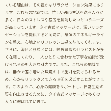
ている理由は、その豊かなリラクゼーション効果にあり
港区の静かな環境での癒やし体験
ます。これらの地域では、忙しい都市生活を送る人々が
地域に根付いたサービスと信頼性
多く、日々のストレスや疲労を解消したいというニーズ
港区の施術店おすすめリスト
が高まっています。タイ古式マッサージは、深いリラク
港区でのタイ古式マッサージの新トレンド
ゼーションを提供すると同時に、身体のエネルギーライ
施術体験者の声から見える魅力
ンを整え、心地よいリフレッシュ感を与えてくれます。
さらに、港区と杉並区には、経験豊富なセラピストが多
アクセスしやすいおすすめ店舗紹介
く在籍しており、一人ひとりに合わせた丁寧な施術が受
日常の疲れを癒すタイ古式マッサージの秘密
けられるのも大きな魅力です。また、これらの地域で
日々の疲れが蓄積する原因と解消法
は、静かで落ち着いた環境の中で施術を受けられるた
タイ古式マッサージがもたらす心地よさ
め、心からリラックスできる時間を過ごすことができま
夜間の眠りの質を向上させる方法
す。このように、心身の健康をサポートし、日常生活の
毎日のケアで健康を維持するヒント
質を向上させるために、タイ古式マッサージは多くの
日常生活に役立つセルフケア術
人々に選ばれています。
持続的なリラックス効果を得るために