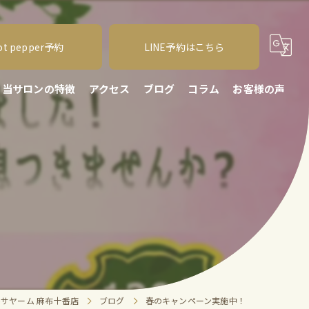
ot pepper予約
LINE予約はこちら
当サロンの特徴
アクセス
ブログ
コラム
お客様の声
タイ古式
オイル
肩こり
腰痛
血行
サヤーム 麻布十番店
ブログ
春のキャンペーン実施中！