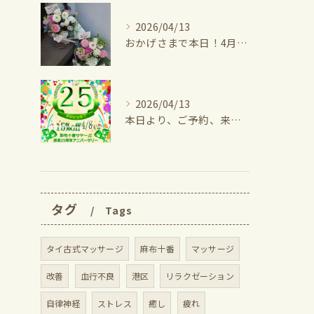
2026/04/13
おかげさまで本日！4月10日に満25周年となりました！⁡
2026/04/13
本日より、ご予約、来店のお客様すべての方に25周年記念として...
タグ
Tags
タイ古式マッサージ
麻布十番
マッサージ
改善
血行不良
港区
リラクゼーション
自律神経
ストレス
癒し
疲れ