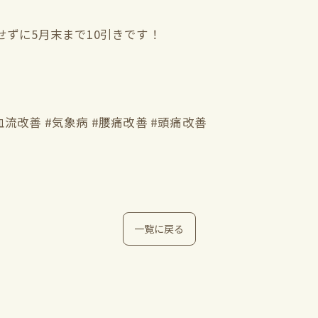
費せずに5月末まで10引きです！
血流改善 #気象病 #腰痛改善 #頭痛改善
一覧に戻る